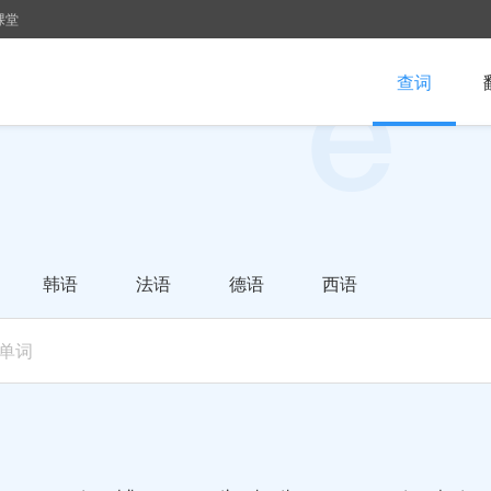
课堂
查词
韩语
法语
德语
西语