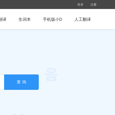
登录
注册
翻译
生词本
手机版小D
人工翻译
查 询