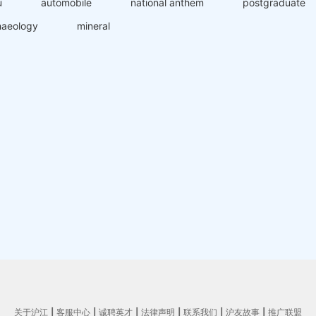
u
automobile
national anthem
postgraduate
haeology
mineral
关于沪江
|
客服中心
|
诚聘英才
|
法律声明
|
联系我们
|
沪友故事
|
推广联盟