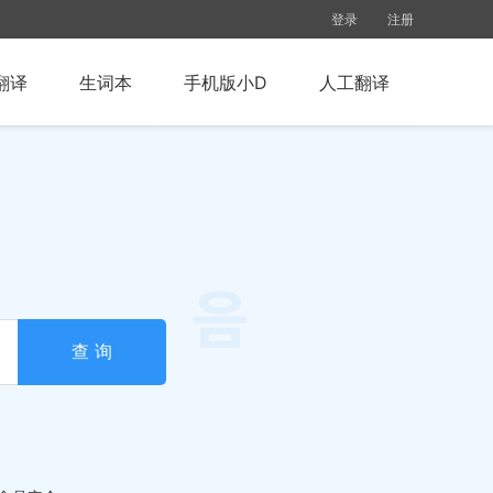
登录
注册
翻译
生词本
手机版小D
人工翻译
查 询