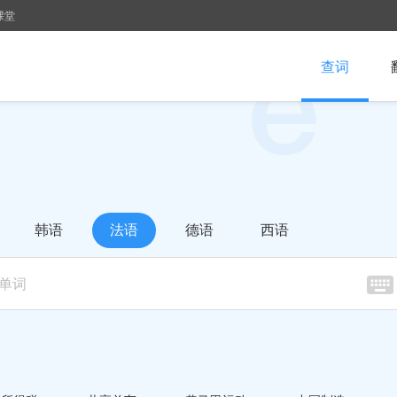
课堂
查词
韩语
法语
德语
西语
虚拟键盘