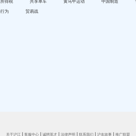
人所得税
共享单车
黄马甲运动
中国制造
他行为
贸易战
关于沪江
|
客服中心
|
诚聘英才
|
法律声明
|
联系我们
|
沪友故事
|
推广联盟